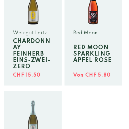
Weingut Leitz
Red Moon
CHARDONN
AY
RED MOON
FEINHERB
SPARKLING
EINS-ZWEI-
APFEL ROSE
ZERO
Normaler
Normaler
CHF 15.50
Von CHF 5.80
Preis
Preis