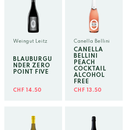
O
R
I
Weingut Leitz
Canella Bellini
E
CANELLA
BELLINI
:
BLAUBURGU
PEACH
NDER ZERO
COCKTAIL
POINT FIVE
ALCOHOL
FREE
Normaler
Normaler
CHF 14.50
CHF 13.50
Preis
Preis