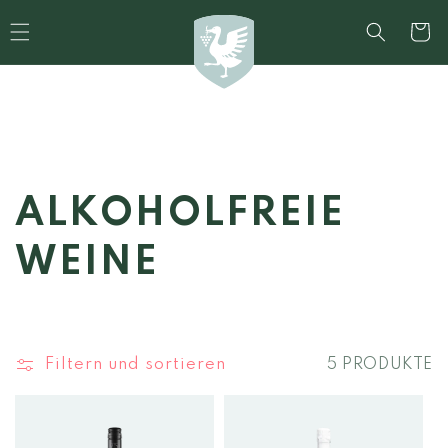
Direkt
zum
Warenko
Inhalt
K
ALKOHOLFREIE
A
WEINE
T
E
Filtern und sortieren
5 PRODUKTE
G