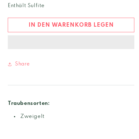
Menge
Menge
Enthält Sulfite
für
für
Zweigelt
Zweigelt
Alte
Alte
IN DEN WARENKORB LEGEN
Reben
Reben
2021
2021
Share
Traubensorten:
Zweigelt