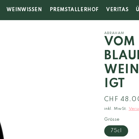
WEINWISSEN
PREMSTALLERHOF
VERITAS
ABRAHAM
VOM 
BLAU
WEIN
IGT
Normaler
CHF 48.0
Preis
inkl. MwSt.
Vers
Grösse
75cl