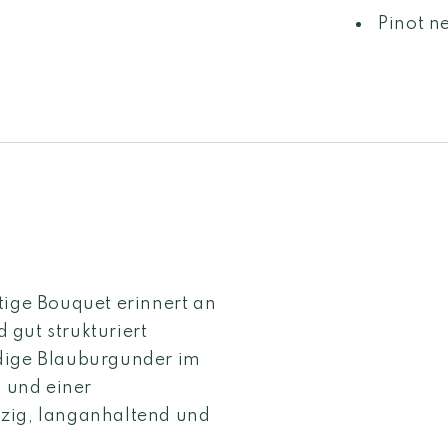
Pinot n
tige Bouquet erinnert an
gut strukturiert
ndige Blauburgunder im
 und einer
lzig, langanhaltend und