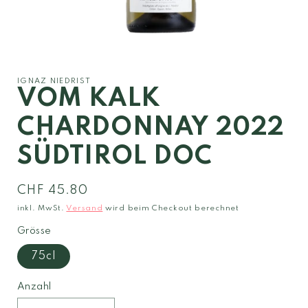
Medien
1
in
Modal
IGNAZ NIEDRIST
öffnen
VOM KALK
CHARDONNAY 2022
SÜDTIROL DOC
Normaler
CHF 45.80
Preis
inkl. MwSt.
Versand
wird beim Checkout berechnet
Grösse
75cl
Anzahl