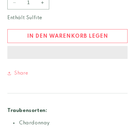
Verringere
Erhöhe
die
die
Menge
Menge
Enthält Sulfite
für
für
vom
vom
Kalk
Kalk
IN DEN WARENKORB LEGEN
Chardonnay
Chardonnay
2022
2022
Südtirol
Südtirol
DOC
DOC
Share
Traubensorten:
Chardonnay