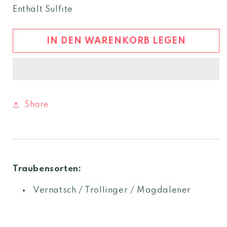
Menge
Menge
Enthält Sulfite
für
für
Vernatsch
Vernatsch
rot
rot
IN DEN WARENKORB LEGEN
2019
2019
Südtirol
Südtirol
DOC
DOC
Share
Traubensorten:
Vernatsch / Trollinger / Magdalener