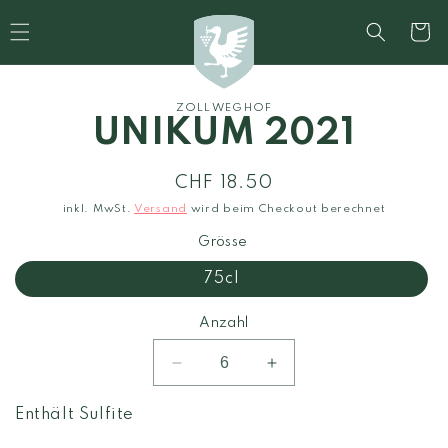
Direkt
zum
Warenko
Inhalt
ZOLLWEGHOF
duktinformationen
UNIKUM 2021
ingen
Normaler
CHF 18.50
Preis
inkl. MwSt.
Versand
wird beim Checkout berechnet
Grösse
75cl
Anzahl
Verringere
Erhöhe
die
die
Menge
Menge
Enthält Sulfite
für
für