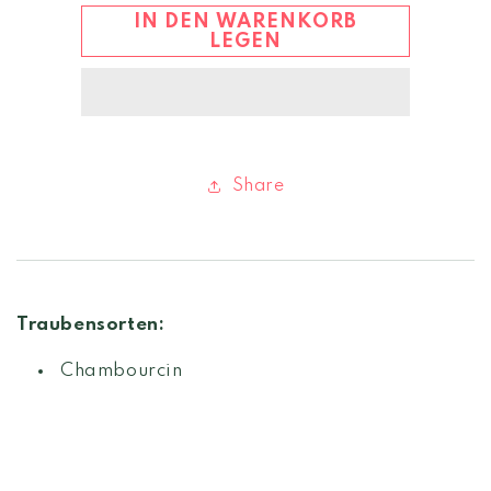
Unikum
Unikum
IN DEN WARENKORB
2021
2021
LEGEN
Share
Traubensorten:
Chambourcin