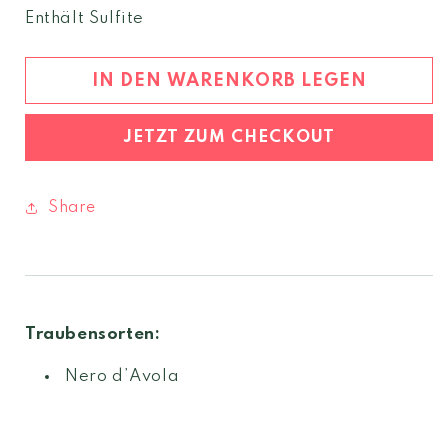
Menge
Menge
Enthält Sulfite
für
für
Syrah
Syrah
2022
2022
IN DEN WARENKORB LEGEN
Sicilia
Sicilia
DOC
DOC
JETZT ZUM CHECKOUT
Share
Traubensorten:
Nero d’Avola