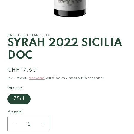
Medien
1
in
Modal
BAGLIO DI PIANETTO
öffnen
SYRAH 2022 SICILIA
DOC
Normaler
CHF 17.60
Preis
inkl. MwSt.
Versand
wird beim Checkout berechnet
Grösse
75cl
Anzahl
Verringere
Erhöhe
die
die