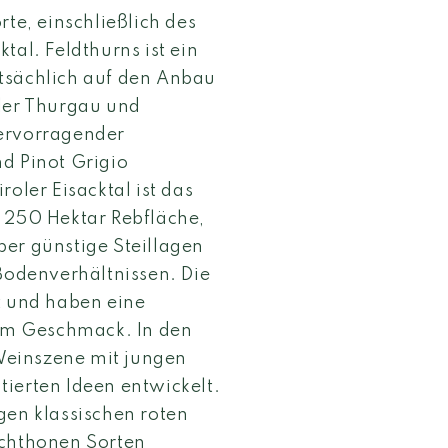
rte, einschließlich des
tal. Feldthurns ist ein
tsächlich auf den Anbau
ller Thurgau und
hervorragender
d Pinot Grigio
oler Eisacktal ist das
a 250 Hektar Rebfläche,
ber günstige Steillagen
 Bodenverhältnissen. Die
t und haben eine
 im Geschmack. In den
 Weinszene mit jungen
ierten Ideen entwickelt.
gen klassischen roten
ochthonen Sorten