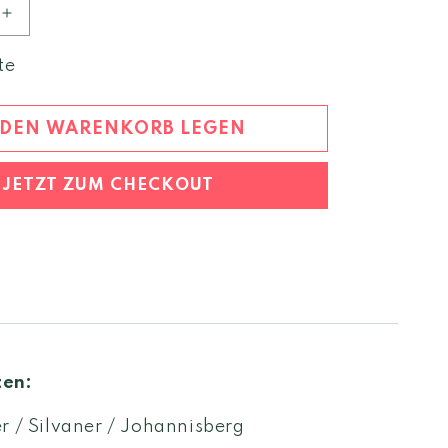
Erhöhe
die
Menge
te
für
Sylvaner
2022
 DEN WARENKORB LEGEN
Weinberg
Dolomiten
JETZT ZUM CHECKOUT
igt
ten:
r / Silvaner / Johannisberg