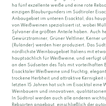
ha fünf exzellente weiße und eine rote Rebso
einzigen Blauburgunders im Südtiroler Eisack
Anbaugebiet im unteren Eisacktal, das haup
von Weißweinen spezialisiert ist, wobei Mü
Sylvaner die größten Anteile haben. Auch 
Gewürztraminer, Grüner Veltliner, Kerner un
(Ruländer) werden hier produziert. Das Südtir
nördlichste Weinbaugebiet Italiens mit etw
hauptsächlich für Weißweine, und verfügt ü
an den Südseiten des Tals mit vorteilhaften
Eisacktaler Weißweine sind fruchtig, elegan
trockene Herbheit und attraktive Kernigkeit
letzten 15 Jahren hat sich im Eisacktal eine
Weinbauern und innovativen, qualitätsorient
In Südtirol werden auch alle anderen wichti
Rebsorten angebaut, einschließlich der aut