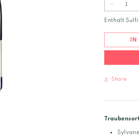
Verringere
die
Menge
Enthält Sulfi
für
Sylvaner
2022
IN
Weinberg
Dolomiten
igt
Share
Traubensor
Sylvane