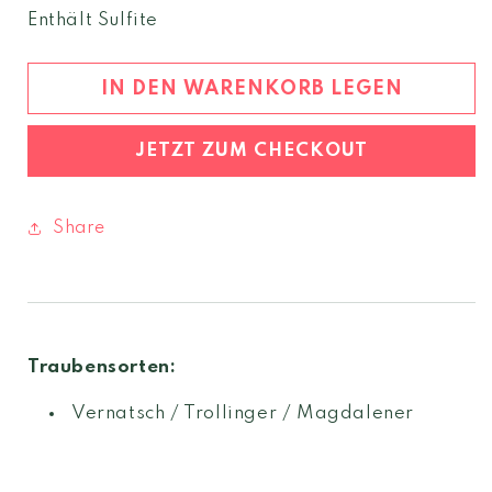
Menge
Menge
Enthält Sulfite
für
für
St.
St.
Magdalener
Magdalener
IN DEN WARENKORB LEGEN
2024
2024
Südtirol
Südtirol
JETZT ZUM CHECKOUT
DOC
DOC
Share
Traubensorten:
Vernatsch / Trollinger / Magdalener