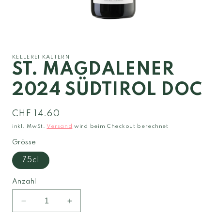
Medien
1
in
Modal
KELLEREI KALTERN
öffnen
ST. MAGDALENER
2024 SÜDTIROL DOC
Normaler
CHF 14.60
Preis
inkl. MwSt.
Versand
wird beim Checkout berechnet
Grösse
75cl
Anzahl
Verringere
Erhöhe
die
die