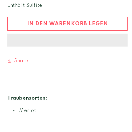
Menge
Menge
Enthält Sulfite
für
für
Sodale
Sodale
2022
2022
IN DEN WARENKORB LEGEN
Lazio
Lazio
igp
igp
Share
Traubensorten:
Merlot