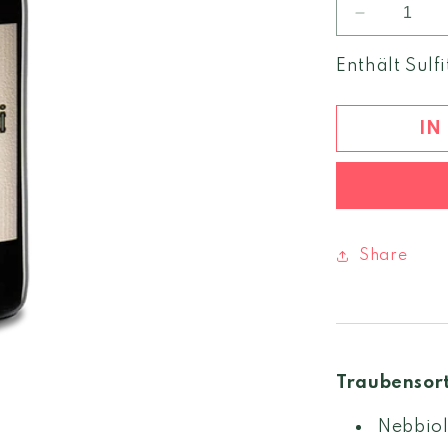
Verringere
die
Menge
Enthält Sulfi
für
San
Giacomo
IN
Nebbiolo
2023
Langhe
DOC
Share
Traubensor
Nebbio