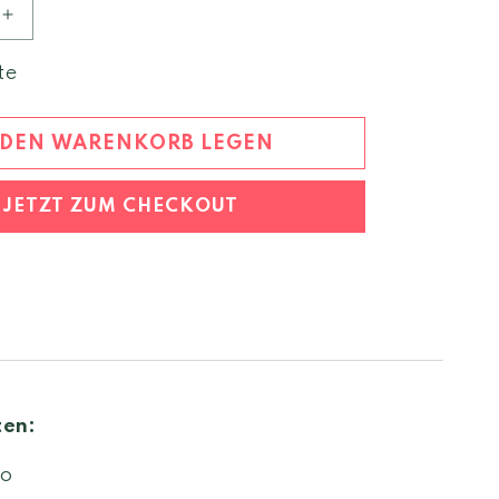
Erhöhe
die
Menge
te
für
San
Giacomo
 DEN WARENKORB LEGEN
Nebbiolo
2023
JETZT ZUM CHECKOUT
Langhe
DOC
ten:
lo