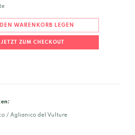
Menge
te
für
Rubrato
Aglianico
 DEN WARENKORB LEGEN
2022
Irpinia
JETZT ZUM CHECKOUT
DOC
ten:
co / Aglianico del Vulture