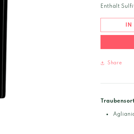
Menge
Enthält Sulfi
für
Rubrato
Aglianico
IN
2022
Irpinia
DOC
Share
Traubensor
Agliani