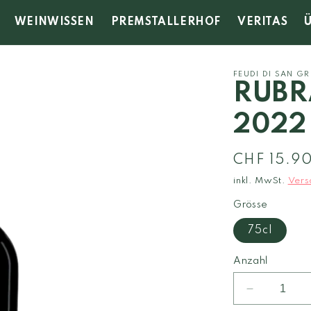
WEINWISSEN
PREMSTALLERHOF
VERITAS
FEUDI DI SAN G
RUBR
2022
Normaler
CHF 15.9
Preis
inkl. MwSt.
Vers
Grösse
75cl
Anzahl
Verringere
die