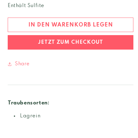
Menge
Menge
Enthält Sulfite
für
für
Rubeno
Rubeno
Lagrein
Lagrein
IN DEN WARENKORB LEGEN
2024
2024
Südtirol
Südtirol
JETZT ZUM CHECKOUT
DOC
DOC
Share
Traubensorten:
Lagrein