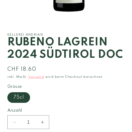
Medien
1
in
Modal
KELLEREI ANDRIAN
öffnen
RUBENO LAGREIN
2024 SÜDTIROL DOC
Normaler
CHF 18.60
Preis
inkl. MwSt.
Versand
wird beim Checkout berechnet
Grösse
75cl
Anzahl
Verringere
Erhöhe
die
die