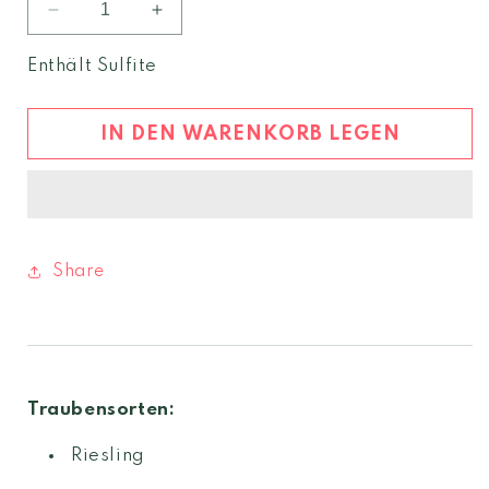
Verringere
Erhöhe
die
die
Menge
Menge
Enthält Sulfite
für
für
Riesling
Riesling
Ried
Ried
IN DEN WARENKORB LEGEN
Steinertal
Steinertal
2022
2022
DAC
DAC
Share
Traubensorten:
Riesling