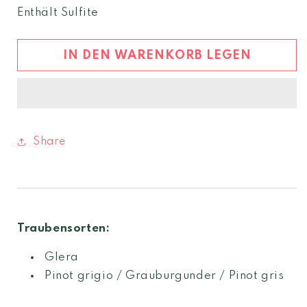
Menge
Menge
Enthält Sulfite
für
für
Prosecco
Prosecco
brut
brut
IN DEN WARENKORB LEGEN
DOC
DOC
Share
Traubensorten:
Glera
Pinot grigio / Grauburgunder / Pinot gris