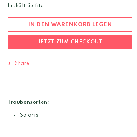
Menge
Menge
Enthält Sulfite
für
für
Primus
Primus
Solaris
Solaris
IN DEN WARENKORB LEGEN
2025
2025
JETZT ZUM CHECKOUT
Share
Traubensorten:
Solaris