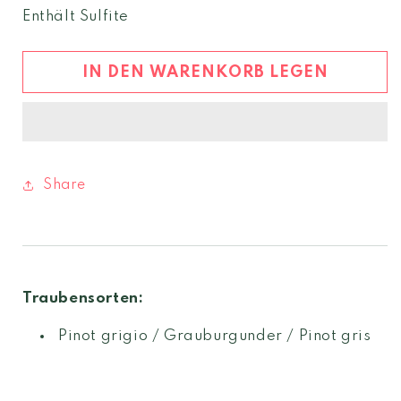
Menge
Menge
Enthält Sulfite
für
für
Pinot
Pinot
Grigio
Grigio
IN DEN WARENKORB LEGEN
2024
2024
Eisacktal
Eisacktal
DOC
DOC
Share
Traubensorten:
Pinot grigio / Grauburgunder / Pinot gris