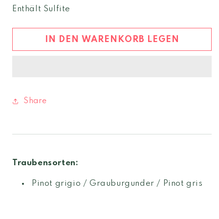
Menge
Menge
Enthält Sulfite
für
für
Pinot
Pinot
Grigio
Grigio
IN DEN WARENKORB LEGEN
2024
2024
Eisacktal
Eisacktal
DOC
DOC
Share
Traubensorten:
Pinot grigio / Grauburgunder / Pinot gris