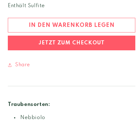
Menge
Menge
Enthält Sulfite
für
für
Paiagallo
Paiagallo
Barolo
Barolo
IN DEN WARENKORB LEGEN
2018
2018
DOCG
DOCG
JETZT ZUM CHECKOUT
Share
Traubensorten:
Nebbiolo