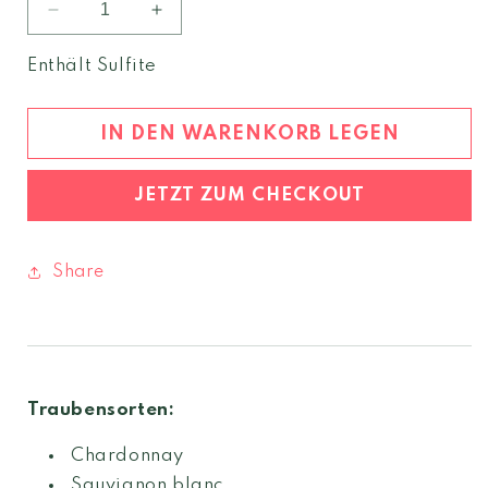
Verringere
Erhöhe
die
die
Menge
Menge
Enthält Sulfite
für
für
NM
NM
weiss
weiss
IN DEN WARENKORB LEGEN
2025
2025
Weinberg
Weinberg
JETZT ZUM CHECKOUT
Dolomiten
Dolomiten
igt
igt
Share
Traubensorten:
Chardonnay
Sauvignon blanc