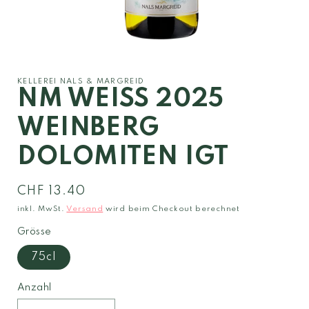
Medien
1
in
Modal
KELLEREI NALS & MARGREID
öffnen
NM WEISS 2025
WEINBERG
DOLOMITEN IGT
Normaler
CHF 13.40
Preis
inkl. MwSt.
Versand
wird beim Checkout berechnet
Grösse
75cl
Anzahl