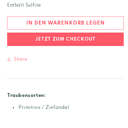
Menge
Menge
Enthält Sulfite
für
für
Neprica
Neprica
Primitivo
Primitivo
IN DEN WARENKORB LEGEN
2024
2024
Puglia
Puglia
JETZT ZUM CHECKOUT
igt
igt
Share
Traubensorten:
Primitivo / Zinfandel