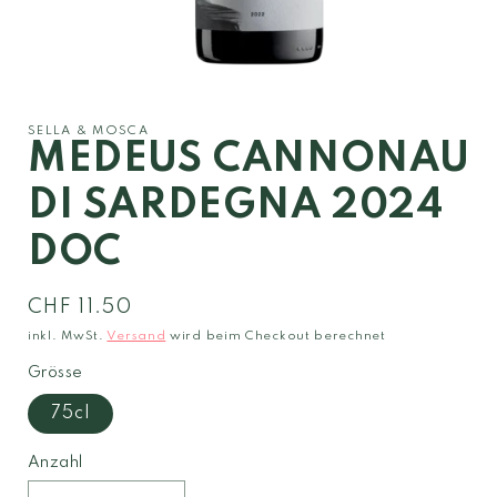
Medien
1
in
Modal
SELLA & MOSCA
öffnen
MEDEUS CANNONAU
DI SARDEGNA 2024
DOC
Normaler
CHF 11.50
Preis
inkl. MwSt.
Versand
wird beim Checkout berechnet
Grösse
75cl
Anzahl