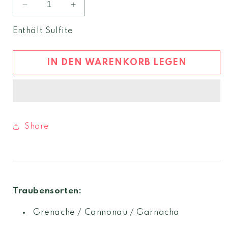
Verringere
Erhöhe
die
die
Menge
Menge
Enthält Sulfite
für
für
Medeus
Medeus
Cannonau
Cannonau
IN DEN WARENKORB LEGEN
di
di
Sardegna
Sardegna
2024
2024
DOC
DOC
Share
Traubensorten:
Grenache / Cannonau / Garnacha