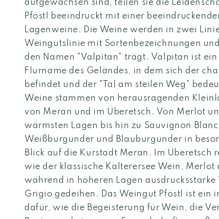
aufgewachsen sind, teilen sie die Leidensch
Pföstl beeindruckt mit einer beeindruckend
Lagenweine. Die Weine werden in zwei Linien
Weingutslinie mit Sortenbezeichnungen und d
den Namen "Valpitan" trägt. Valpitan ist ei
Flurname des Geländes, in dem sich der ch
befindet und der "Tal am steilen Weg" bedeut
Weine stammen von herausragenden Kleinl
von Meran und im Überetsch. Von Merlot un
wärmsten Lagen bis hin zu Sauvignon Blan
Weißburgunder und Blauburgunder in beson
Blick auf die Kurstadt Meran. Im Überetsch 
wie der klassische Kalterersee Wein, Merlot
während in höheren Lagen ausdrucksstarke
Grigio gedeihen. Das Weingut Pföstl ist ein i
dafür, wie die Begeisterung für Wein, die V