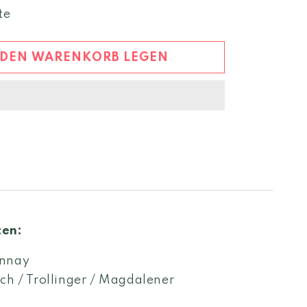
Menge
te
für
er
Mauersegler
Valpitan
 DEN WARENKORB LEGEN
Likörwein
ten:
nnay
ch / Trollinger / Magdalener