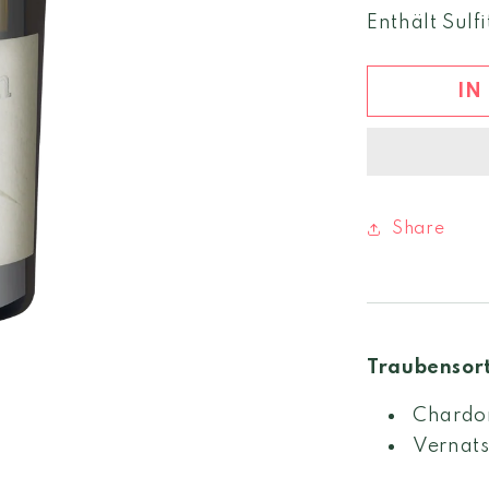
Menge
Enthält Sulfi
für
Mauersegl
Valpitan
IN
Likörwein
Share
Traubensor
Chardo
Vernats