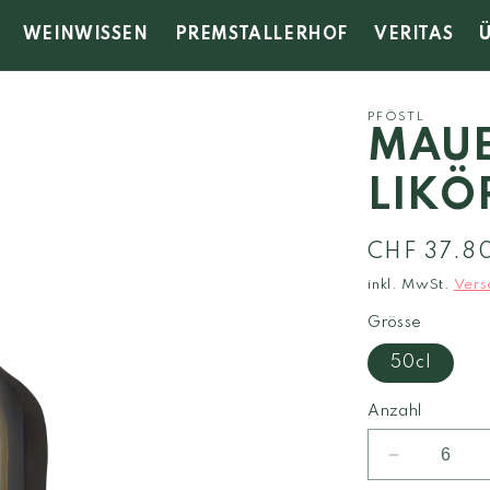
WEINWISSEN
PREMSTALLERHOF
VERITAS
PFÖSTL
MAUE
LIKÖ
Normaler
CHF 37.8
Preis
inkl. MwSt.
Vers
Grösse
50cl
Anzahl
Verringere
die