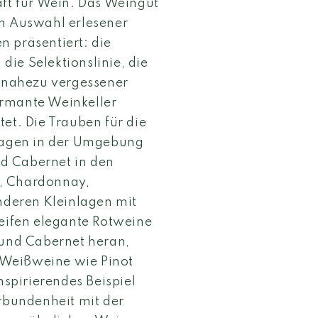
aft für Wein. Das Weingut
en Auswahl erlesener
 präsentiert: die
ie Selektionslinie, die
n nahezu vergessener
armante Weinkeller
et. Die Trauben für die
agen in der Umgebung
d Cabernet in den
c, Chardonnay,
deren Kleinlagen mit
reifen elegante Rotweine
 und Cabernet heran,
 Weißweine wie Pinot
nspirierendes Beispiel
erbundenheit mit der