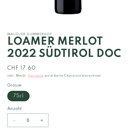
Medien
1
in
Modal
MALOJER GUMMERHOF
öffnen
LOAMER MERLOT
2022 SÜDTIROL DOC
Normaler
CHF 17.60
Preis
inkl. MwSt.
Versand
wird beim Checkout berechnet
Grösse
75cl
Anzahl
Verringere
Erhöhe
die
die