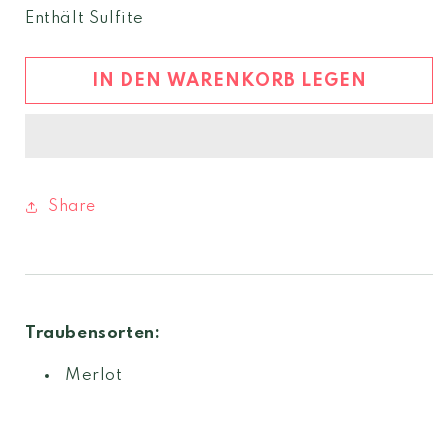
Menge
Menge
Enthält Sulfite
für
für
Loamer
Loamer
Merlot
Merlot
IN DEN WARENKORB LEGEN
2022
2022
Südtirol
Südtirol
DOC
DOC
Share
Traubensorten:
Merlot