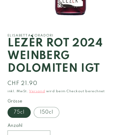
Medien
1
in
Modal
ELISABETTA FORADORI
öffnen
LEZÈR ROT 2024
WEINBERG
DOLOMITEN IGT
Normaler
CHF 21.90
Preis
inkl. MwSt.
Versand
wird beim Checkout berechnet
Grösse
75cl
150cl
Anzahl