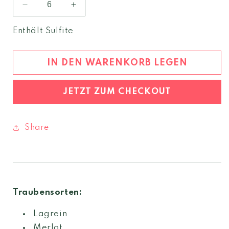
Verringere
Erhöhe
die
die
Menge
Menge
Enthält Sulfite
für
für
Lezèr
Lezèr
rot
rot
IN DEN WARENKORB LEGEN
2024
2024
Weinberg
Weinberg
JETZT ZUM CHECKOUT
Dolomiten
Dolomiten
igt
igt
Share
Traubensorten:
Lagrein
Merlot