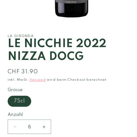
Medien
1
in
Modal
LA GIRONDA
öffnen
LE NICCHIE 2022
NIZZA DOCG
Normaler
CHF 31.90
Preis
inkl. MwSt.
Versand
wird beim Checkout berechnet
Grösse
75cl
Anzahl
Verringere
Erhöhe
die
die