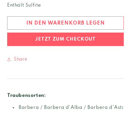
Menge
Menge
Enthält Sulfite
für
für
Le
Le
Nicchie
Nicchie
IN DEN WARENKORB LEGEN
2022
2022
Nizza
Nizza
JETZT ZUM CHECKOUT
DOCG
DOCG
Share
Traubensorten:
Barbera / Barbera d'Alba / Barbera d'Asti