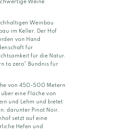
hochwertige Weine
nachhaltigen Weinbau
au im Keller. Der Hof
erden von Hand
denschaft für
htsamkeit für die Natur.
rn to zero" Bündnis für
Höhe von 450-500 Metern
 über eine Fläche von
tein und Lehm und bietet
, darunter Pinot Noir,
of setzt auf eine
rliche Hefen und