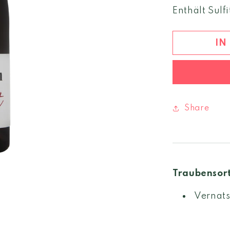
Menge
Enthält Sulfi
für
Hoamet
rot
IN
2022
Mitterberg
igp
Share
Traubensor
Vernats