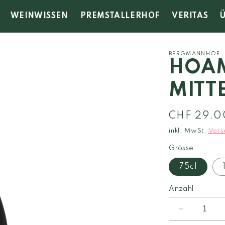
WEINWISSEN
PREMSTALLERHOF
VERITAS
BERGMANNHOF
HOAM
MITT
Normaler
CHF 29.0
Preis
inkl. MwSt.
Vers
Grösse
75cl
Anzahl
Verringere
die