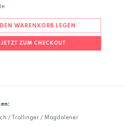
Menge
te
für
Hoamet
rot
 DEN WARENKORB LEGEN
2022
Mitterberg
JETZT ZUM CHECKOUT
igp
ten:
ch / Trollinger / Magdalener