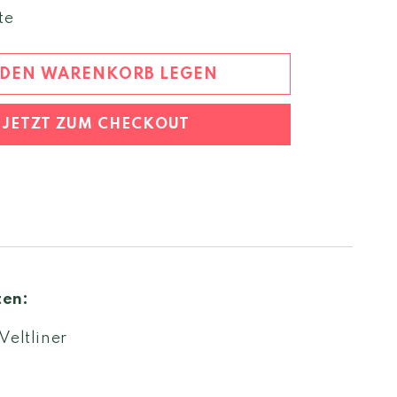
Menge
te
für
Grüner
Veltliner
 DEN WARENKORB LEGEN
Ried
Steinertal
JETZT ZUM CHECKOUT
2022
DAC
ten:
Veltliner