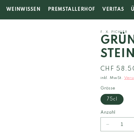
WEINWISSEN
PREMSTALLERHOF
VERITAS
F. X. PICHLER
GRÜN
STEI
Normaler
CHF 58.5
Preis
inkl. MwSt.
Vers
Grösse
75cl
Anzahl
Verringere
die