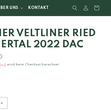
Einloggen
Warenkorb
ÜBER UNS
KONTAKT
ER VELTLINER RIED
NERTAL 2022 DAC
0
and
wird beim Checkout berechnet
Erhöhe
die