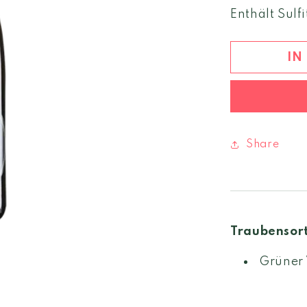
Menge
Enthält Sulfi
für
Grüner
Veltliner
IN
Ried
Steinertal
2022
DAC
Share
Traubensor
Grüner 