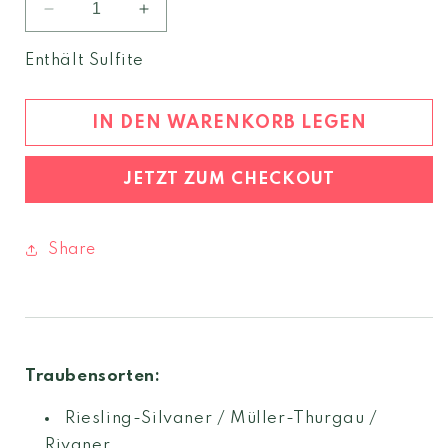
Verringere
Erhöhe
die
die
Menge
Menge
Enthält Sulfite
für
für
Graun
Graun
Müller
Müller
IN DEN WARENKORB LEGEN
Thurgau
Thurgau
2023
2023
JETZT ZUM CHECKOUT
Südtirol
Südtirol
DOC
DOC
Share
Traubensorten:
Riesling-Silvaner / Müller-Thurgau /
Rivaner