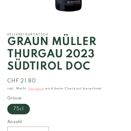
Medien
1
in
Modal
KELLEREI KURTATSCH
öffnen
GRAUN MÜLLER
THURGAU 2023
SÜDTIROL DOC
Normaler
CHF 21.80
Preis
inkl. MwSt.
Versand
wird beim Checkout berechnet
Grösse
75cl
Anzahl