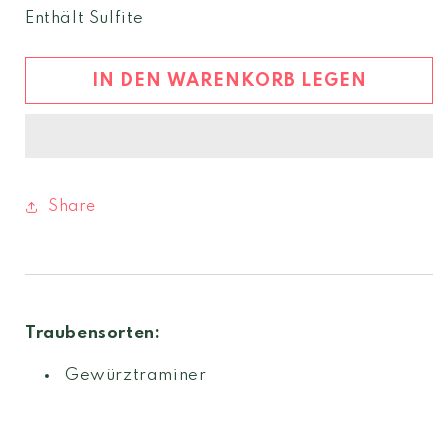
Menge
Menge
Enthält Sulfite
für
für
Grappa
Grappa
Traminer
Traminer
IN DEN WARENKORB LEGEN
old
old
Share
Traubensorten:
Gewürztraminer