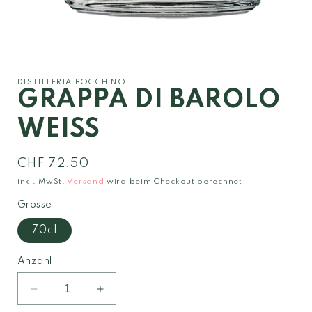
Medien
1
in
Modal
DISTILLERIA BOCCHINO
öffnen
GRAPPA DI BAROLO
WEISS
Normaler
CHF 72.50
Preis
inkl. MwSt.
Versand
wird beim Checkout berechnet
Grösse
70cl
Anzahl
Verringere
Erhöhe
die
die