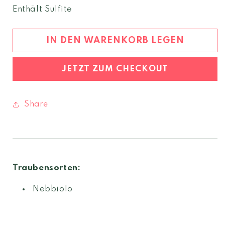
Menge
Menge
Enthält Sulfite
für
für
Grappa
Grappa
di
di
IN DEN WARENKORB LEGEN
Barolo
Barolo
weiss
weiss
JETZT ZUM CHECKOUT
Share
Traubensorten:
Nebbiolo