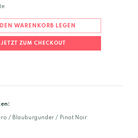
Menge
te
für
Grani
Di
 DEN WARENKORB LEGEN
Nero
Gran
JETZT ZUM CHECKOUT
Cuvee
rosé
brut
ten:
ero / Blauburgunder / Pinot Noir