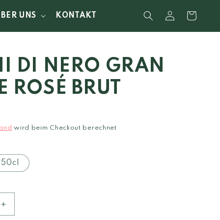
Einloggen
Warenkorb
ÜBER UNS
KONTAKT
I DI NERO GRAN
E ROSÉ BRUT
0
and
wird beim Checkout berechnet
150cl
Erhöhe
die