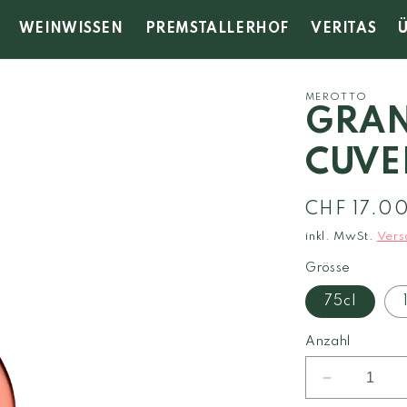
WEINWISSEN
PREMSTALLERHOF
VERITAS
MEROTTO
GRAN
CUVE
Normaler
CHF 17.0
Preis
inkl. MwSt.
Vers
Grösse
75cl
Anzahl
Verringere
die