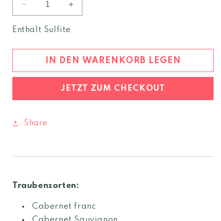
Verringere
Erhöhe
die
die
Menge
Menge
Enthält Sulfite
für
für
Graf
Graf
Huyn
Huyn
IN DEN WARENKORB LEGEN
Cabernet
Cabernet
Riserva
Riserva
JETZT ZUM CHECKOUT
2022
2022
Südtirol
Südtirol
DOC
DOC
Share
Traubensorten:
Cabernet franc
Cabernet Sauvignon