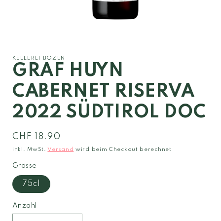
Medien
1
in
Modal
KELLEREI BOZEN
öffnen
GRAF HUYN
CABERNET RISERVA
2022 SÜDTIROL DOC
Normaler
CHF 18.90
Preis
inkl. MwSt.
Versand
wird beim Checkout berechnet
Grösse
75cl
Anzahl