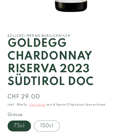
Medien
1
in
Modal
KELLEREI MERAN BURGGRÄFLER
öffnen
GOLDEGG
CHARDONNAY
RISERVA 2023
SÜDTIROL DOC
Normaler
CHF 29.00
Preis
inkl. MwSt.
Versand
wird beim Checkout berechnet
Grösse
75cl
150cl