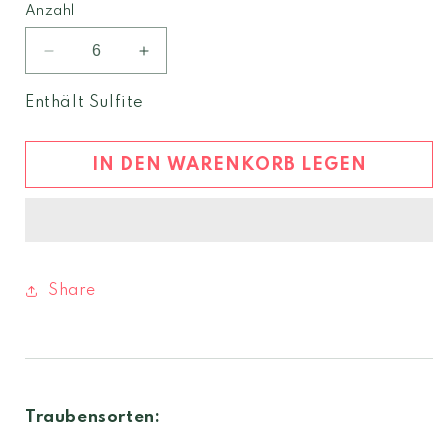
Anzahl
Verringere
Erhöhe
die
die
Menge
Menge
Enthält Sulfite
für
für
Goldegg
Goldegg
Chardonnay
Chardonnay
IN DEN WARENKORB LEGEN
Riserva
Riserva
2023
2023
Südtirol
Südtirol
DOC
DOC
Share
Traubensorten: