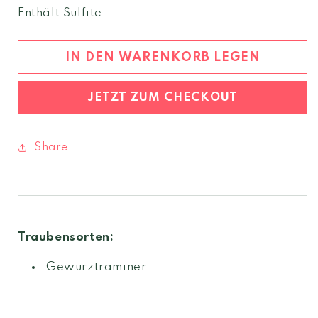
Menge
Menge
Enthält Sulfite
für
für
Gewürztraminer
Gewürztraminer
2024
2024
IN DEN WARENKORB LEGEN
Südtirol
Südtirol
DOC
DOC
JETZT ZUM CHECKOUT
Share
Traubensorten:
Gewürztraminer