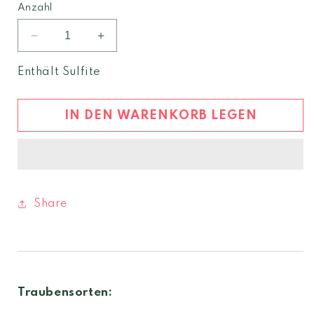
Anzahl
Verringere
Erhöhe
die
die
Menge
Menge
Enthält Sulfite
für
für
Fuoripista
Fuoripista
Pinot
Pinot
IN DEN WARENKORB LEGEN
Grigio
Grigio
2024
2024
Weinberg
Weinberg
Dolomiten
Dolomiten
igt
igt
Share
Traubensorten: