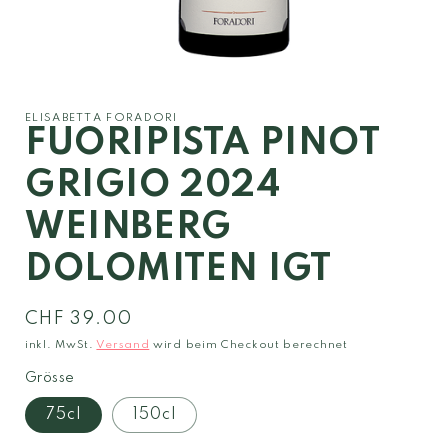
Medien
1
in
Modal
ELISABETTA FORADORI
öffnen
FUORIPISTA PINOT
GRIGIO 2024
WEINBERG
DOLOMITEN IGT
Normaler
CHF 39.00
Preis
inkl. MwSt.
Versand
wird beim Checkout berechnet
Grösse
75cl
150cl