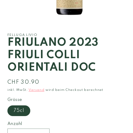
Medien
1
in
Modal
FELLUGA LIVIO
öffnen
FRIULANO 2023
FRIULI COLLI
ORIENTALI DOC
Normaler
CHF 30.90
Preis
inkl. MwSt.
Versand
wird beim Checkout berechnet
Grösse
75cl
Anzahl