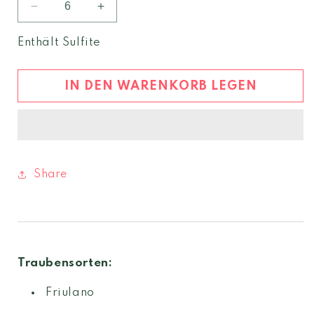
Verringere
Erhöhe
die
die
Menge
Menge
Enthält Sulfite
für
für
Friulano
Friulano
2023
2023
IN DEN WARENKORB LEGEN
Friuli
Friuli
Colli
Colli
Orientali
Orientali
DOC
DOC
Share
Traubensorten:
Friulano