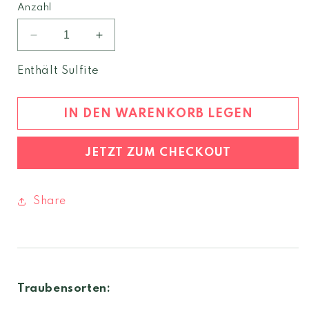
Anzahl
Verringere
Erhöhe
die
die
Menge
Menge
Enthält Sulfite
für
für
Costamolino
Costamolino
Vermentino
Vermentino
IN DEN WARENKORB LEGEN
di
di
Sardegna
Sardegna
JETZT ZUM CHECKOUT
2025
2025
DOC
DOC
Share
Traubensorten: