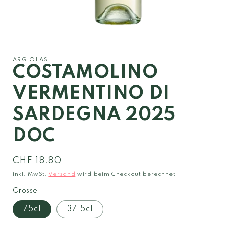
Medien
1
in
Modal
ARGIOLAS
öffnen
COSTAMOLINO
VERMENTINO DI
SARDEGNA 2025
DOC
Normaler
CHF 18.80
Preis
inkl. MwSt.
Versand
wird beim Checkout berechnet
Grösse
75cl
37.5cl