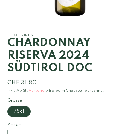
Medien
1
in
Modal
ST QUIRINUS
öffnen
CHARDONNAY
RISERVA 2024
SÜDTIROL DOC
Normaler
CHF 31.80
Preis
inkl. MwSt.
Versand
wird beim Checkout berechnet
Grösse
75cl
Anzahl