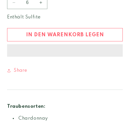
Verringere
Erhöhe
die
die
Menge
Menge
Enthält Sulfite
für
für
Chardonnay
Chardonnay
Riserva
Riserva
IN DEN WARENKORB LEGEN
2024
2024
Südtirol
Südtirol
DOC
DOC
Share
Traubensorten:
Chardonnay