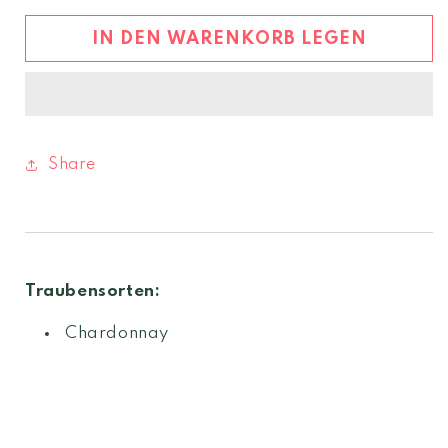
Chardonnay
Chardonnay
2024
2024
IN DEN WARENKORB LEGEN
Share
Traubensorten:
Chardonnay