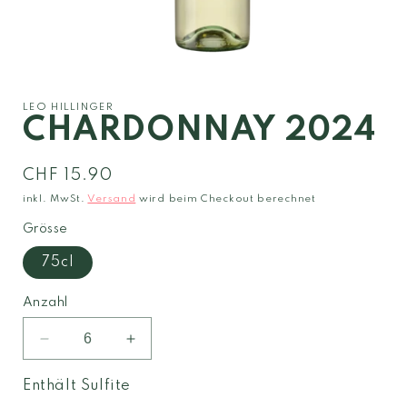
Medien
1
in
Modal
LEO HILLINGER
öffnen
CHARDONNAY 2024
Normaler
CHF 15.90
Preis
inkl. MwSt.
Versand
wird beim Checkout berechnet
Grösse
75cl
Anzahl
Verringere
Erhöhe
die
die
Menge
Menge
Enthält Sulfite
für
für