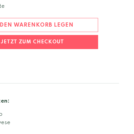
Menge
te
für
Brolio
Chianti
 DEN WARENKORB LEGEN
classico
2023
JETZT ZUM CHECKOUT
DOCG
ten:
o
vese