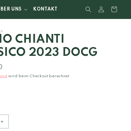
Einloggen
Warenkorb
ÜBER UNS
KONTAKT
LI
IO CHIANTI
SICO 2023 DOCG
0
and
wird beim Checkout berechnet
Erhöhe
die