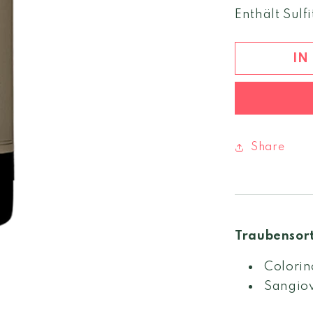
Menge
Enthält Sulfi
für
Brolio
Chianti
IN
classico
2023
DOCG
Share
Traubensor
Colorin
Sangio