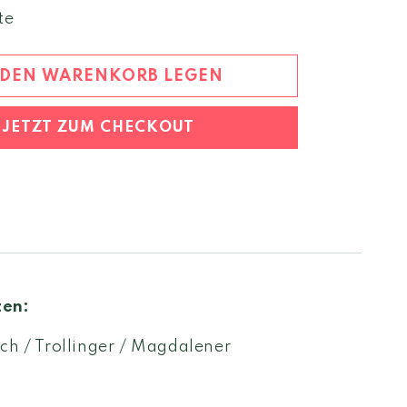
Menge
te
für
Blanc
de
 DEN WARENKORB LEGEN
Rouge
Spumante
JETZT ZUM CHECKOUT
ten:
ch / Trollinger / Magdalener