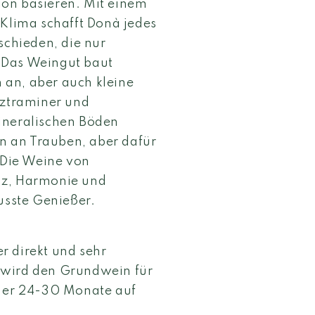
ion basieren. Mit einem
 Klima schafft Donà jedes
schieden, die nur
 Das Weingut baut
 an, aber auch kleine
ztraminer und
ineralischen Böden
 an Trauben, aber dafür
Die Weine von
nz, Harmonie und
wusste Genießer.
r direkt und sehr
 wird den Grundwein für
o er 24-30 Monate auf