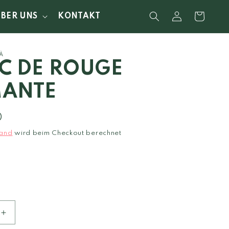
Einloggen
Warenkorb
ÜBER UNS
KONTAKT
À
C DE ROUGE
ANTE
0
and
wird beim Checkout berechnet
Erhöhe
die