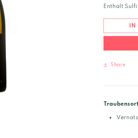
Menge
Enthält Sulfi
für
Blanc
de
IN
Rouge
Spumante
Share
Traubensor
Vernats