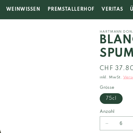
WEINWISSEN
PREMSTALLERHOF
VERITAS
HARTMANN DON
BLAN
SPUM
Normaler
CHF 37.8
Preis
inkl. MwSt.
Vers
Grösse
75cl
Anzahl
Verringere
die