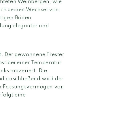
chteten Weinbergen, wie
urch seinen Wechsel von
ltigen Böden
llung eleganter und
t. Der gewonnene Trester
st bei einer Temperatur
nks mazeriert. Die
nd anschließend wird der
em Fassungsvermögen von
rfolgt eine
.