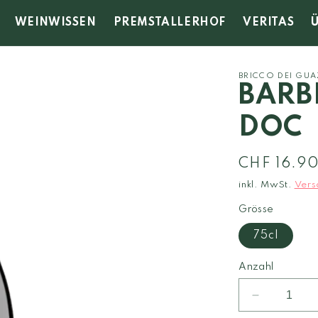
WEINWISSEN
PREMSTALLERHOF
VERITAS
BRICCO DEI GUA
BARB
DOC
Normaler
CHF 16.9
Preis
inkl. MwSt.
Vers
Grösse
75cl
Anzahl
Verringere
die