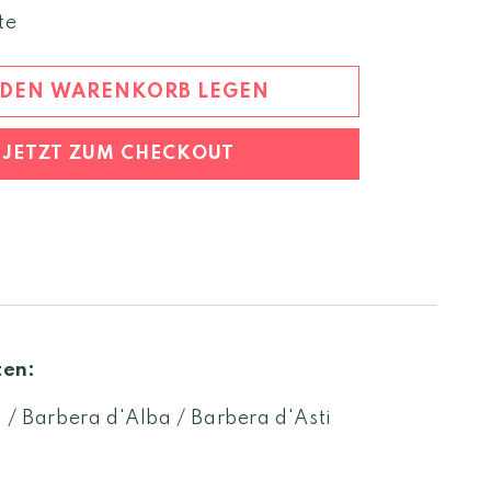
Menge
te
für
Barbera
d&#39;Asti
 DEN WARENKORB LEGEN
2021
DOC
JETZT ZUM CHECKOUT
ten:
 / Barbera d'Alba / Barbera d'Asti