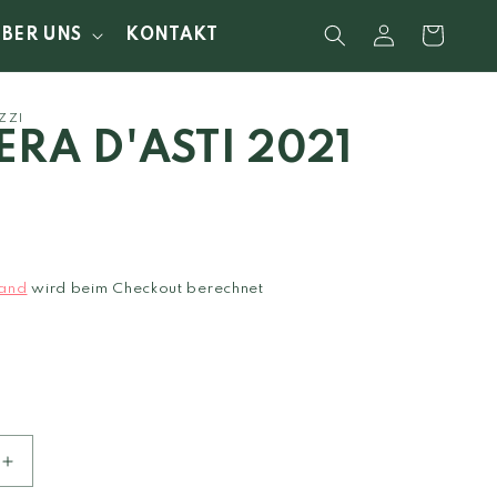
Einloggen
Warenkorb
ÜBER UNS
KONTAKT
ZZI
ERA D'ASTI 2021
0
and
wird beim Checkout berechnet
Erhöhe
die