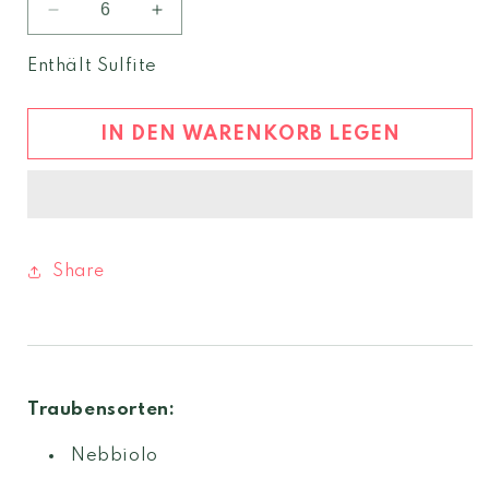
Verringere
Erhöhe
die
die
Menge
Menge
Enthält Sulfite
für
für
Angelo
Angelo
Barbaresco
Barbaresco
IN DEN WARENKORB LEGEN
2018
2018
DOCG
DOCG
Share
Traubensorten:
Nebbiolo