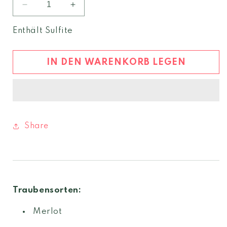
Verringere
Erhöhe
die
die
Menge
Menge
Enthält Sulfite
für
für
Altromerlot
Altromerlot
2020
2020
IN DEN WARENKORB LEGEN
Friuli
Friuli
Colli
Colli
Orientali
Orientali
DOC
DOC
Share
Traubensorten:
Merlot