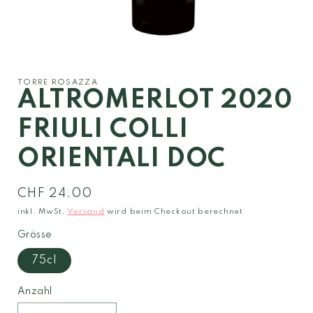
Medien
1
in
Modal
TORRE ROSAZZA
öffnen
ALTROMERLOT 2020
FRIULI COLLI
ORIENTALI DOC
Normaler
CHF 24.00
Preis
inkl. MwSt.
Versand
wird beim Checkout berechnet
Grösse
75cl
Anzahl