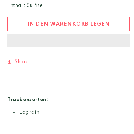
Menge
Menge
Enthält Sulfite
für
für
Lagrein
Lagrein
Riserva
Riserva
IN DEN WARENKORB LEGEN
2022
2022
Südtirol
Südtirol
DOC
DOC
Share
Traubensorten:
Lagrein